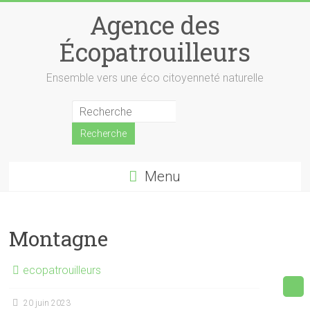
Skip
Agence des
to
content
Écopatrouilleurs
Ensemble vers une éco citoyenneté naturelle
Menu
Montagne
ecopatrouilleurs
20 juin 2023