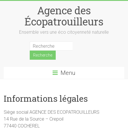
Skip
Agence des
to
content
Écopatrouilleurs
Ensemble vers une éco citoyenneté naturelle
Menu
Informations légales
Siège social AGENCE DES ECOPATROUILLEURS
14 Rue de la Source – Crepoil
77440 COCHEREL